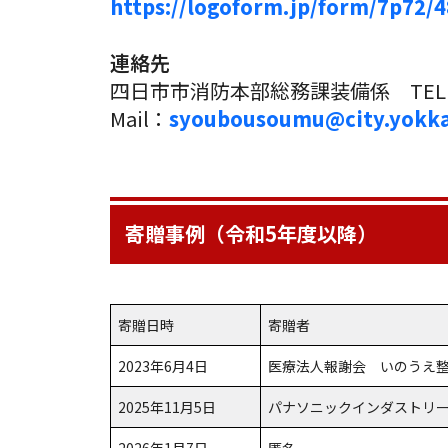
https://logoform.jp/form/7p72/
連絡先
四日市市消防本部総務課装備係 TEL：05
Mail：
syoubousoumu@city.yokkai
寄贈事例（令和5年度以降）
寄贈日時
寄贈者
2023年6月4日
医療法人報謝会 いのうえ
2025年11月5日
パナソニックインダストリ
2026年1月7日
匿名