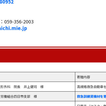
480952
9-356-2003
chi.mie.jp
寄贈内容
整形外科 院長 井上健司 様
高規格救急自動車
ー労働組合四日市支部 様
救急訓練資機材を
日用品（マスク・