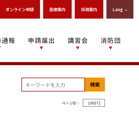
オンライン申請
医療案内
採用案内
Lang
番通報
申請届出
講習会
消防団
？ →
て →
ム →
ム →
で →
報 →
危険物規制関係様式 →
オンライン申請届出 →
火災予防関係様式 →
施設・資機材関係 →
石災法関係様式 →
その他申請等 →
火災予防・その他講習 →
女性消防団サルビア分団 →
事業所・学校の皆さまへ →
救急講習 →
消防団の組織概要 →
消防団員の募集 →
消防団の活動 →
消防団SNS →
検索
ページID：
100071