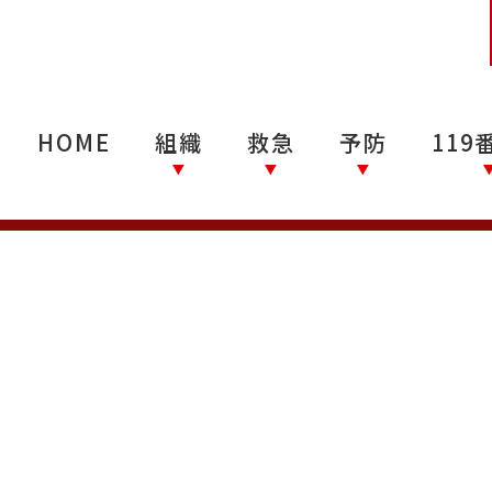
HOME
組織
救急
予防
119
重北消防指令センター →
部隊紹介・業務紹介 →
救急隊への情報提供（お願い） →
防災教育センター →
キッズコーナー →
消防本部概要 →
消防車両紹介 →
AED電極パッド更新事業 →
消防音楽隊 →
消防年報 →
消防同意に伴うオンライン相談 →
審査基準・告示・ガイドライン →
患者等搬送事業者 →
AED設置場所 →
医療情報案内 →
心肺蘇生法 →
救命講習 →
救急広報 →
消防用設備について →
コンビナート関係 →
四日市市防火協会 →
建築物の防火 →
消火避難訓練 →
危険物関係 →
住宅防火 →
間違えて通報したときは
119番通報につい
消防指令システ
映像通報システ
通報から出動ま
駆け込み通