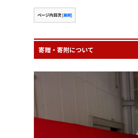
ページ内目次
[
展開
]
寄贈・寄附について