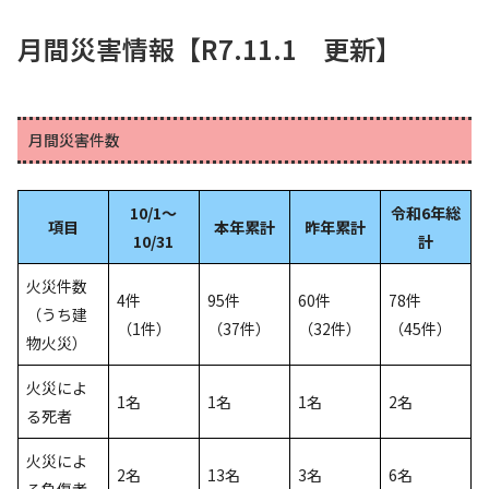
月間災害情報【R7.11.1 更新】
月間災害件数
10/1～
令和6年総
項目
本年累計
昨年累計
10/31
計
火災件数
4件
95件
60件
78件
（うち建
（1件）
（37件）
（32件）
（45件）
物火災）
火災によ
1名
1名
1名
2名
る死者
火災によ
2名
13名
3名
6名