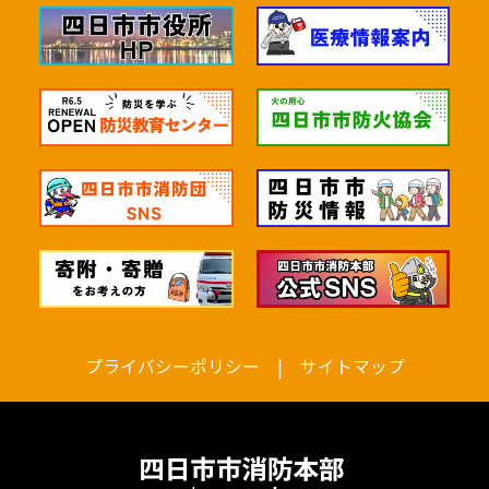
四日市市消防本部
あなたが聞きたいことを選んで
ね。
プライバシーポリシー
|
サイトマップ
119通報について
救急医療情報の案内
申請書関係について